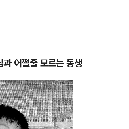
님과 어쩔줄 모르는 동생