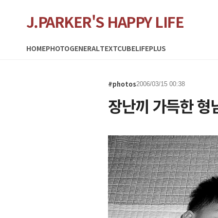
J.PARKER'S HAPPY LIFE
HOME
PHOTO
GENERAL
TEXTCUBE
LIFEPLUS
#photos
2006/03/15 00:38
장난끼 가득한 형