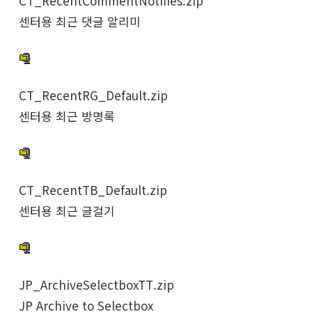
CT_RecentCommentNotifies.zip
센터용 최근 댓글 알리미
CT_RecentRG_Default.zip
센터용 최근 방명록
CT_RecentTB_Default.zip
센터용 최근 글걸기
JP_ArchiveSelectboxTT.zip
JP Archive to Selectbox