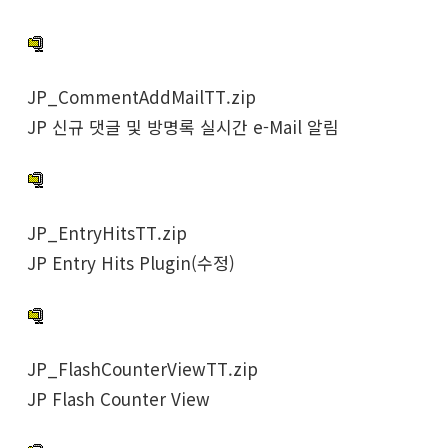
JP_CommentAddMailTT.zip
JP 신규 댓글 및 방명록 실시간 e-Mail 알림
JP_EntryHitsTT.zip
JP Entry Hits Plugin(수정)
JP_FlashCounterViewTT.zip
JP Flash Counter View