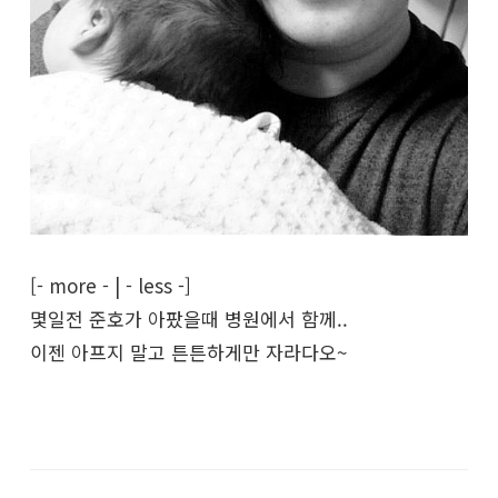
[- more - | - less -]
몇일전 준호가 아팠을때 병원에서 함께..
이젠 아프지 말고 튼튼하게만 자라다오~