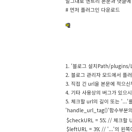
말그대로 엔트리 본문과 댓글에 
# 먼저 플러그인 다운로드
1. '블로그 설치Path/plugin
2. 블로그 관리자 모드에서 플러그
3. 직접 긴 url을 본문에 적으
4. 기타 사용상의 버그가 있으
5. 체크할 url의 길이 또는 '
'handle_url_tag()'함
$checkURL = 55; // 체크할
$leftURL = 39; // '...'