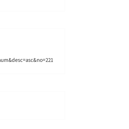
dnum&desc=asc&no=221