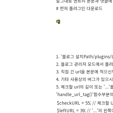
말그대로 엔트리 본문과 댓글에 
# 먼저 플러그인 다운로드
1. '블로그 설치Path/plugin
2. 블로그 관리자 모드에서 플러그
3. 직접 긴 url을 본문에 적으
4. 기타 사용상의 버그가 있으
5. 체크할 url의 길이 또는 '
'handle_url_tag()'함
$checkURL = 55; // 체크할
$leftURL = 39; // '...'