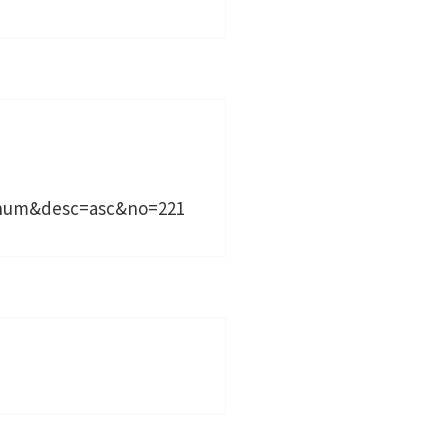
dnum&desc=asc&no=221