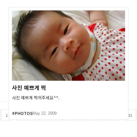
사진 예쁘게 찍
사진 예쁘게 찍어주세요^^.
#PHOTOS
May 22, 2009
...
...
1
4
5
6
7
8
9
10
11
12
31