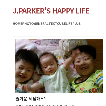
J.PARKER'S HAPPY LIFE
HOME
PHOTO
GENERAL
TEXTCUBE
LIFEPLUS
즐거운 세남매^^