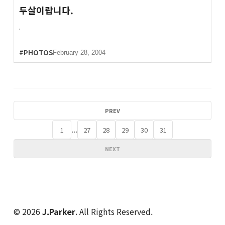
두살이랍니다.
.
#PHOTOS
February 28, 2004
PREV
...
1
27
28
29
30
31
NEXT
© 2026
J.Parker
. All Rights Reserved.