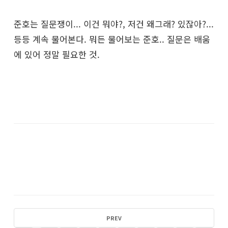
준호는 질문쟁이... 이건 뭐야?, 저건 왜그래? 있잖아?...
등등 계속 물어본다. 뭐든 물어보는 준호.. 질문은 배움
에 있어 정말 필요한 것.
PREV