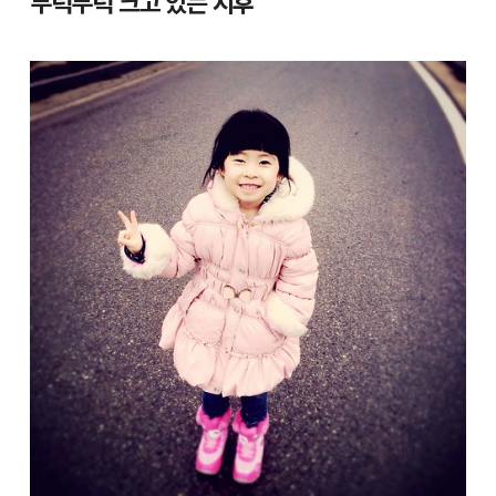
무럭무럭 크고 있는 지후