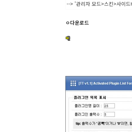
--> '관리자 모드>스킨>사이
ㅇ다운로드